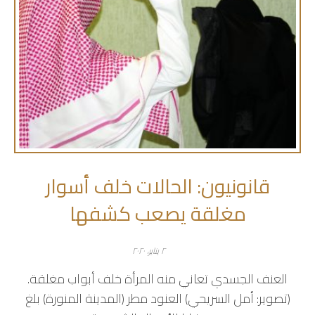
قانونيون: الحالات خلف أسوار
مغلقة يصعب كشفها
٢ يناير، ٢٠٢٠
العنف الجسدي تعاني منه المرأة خلف أبواب مغلقة.
(تصوير: أمل السريحي) العنود مطر (المدينة المنورة) بلغ