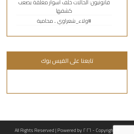
قانونيون: الحالات خلف أسوار مغلقة يصعب
كشفها
#ولاء_شعراوي .. محامية
تابعنا على الفيس بوك
© Copyright - ٢٠٢٦ All Rights Reserved | Powered by