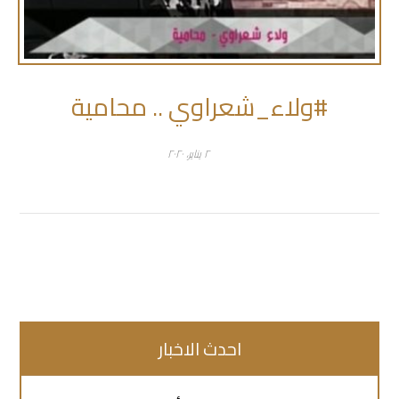
#ولاء_شعراوي .. محامية
٢ يناير، ٢٠٢٠
احدث الاخبار