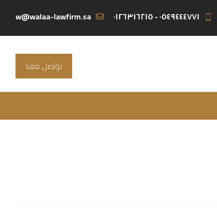
w@walaa-lawfirm.sa
٠٥٤٩٤٤٤٧٧١ - ٠١٢٦٣١٦٢١٥
تواصل معنا